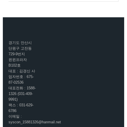
경기도 안산시
단원구 고잔동
729-9번지
윈윈프라자
B102호
대표 : 김경신 사
업자번호 : 675-
87-02536
대표전화 : 1588-
1326 (031-409-
9991)
팩스 : 031-629-
6786
이메일 :
syscon_15881326@hanmail.net