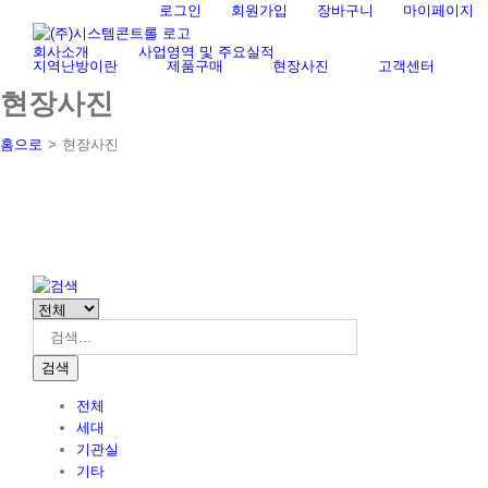
Skip
로그인
회원가입
장바구니
마이페이지
검
to
색
회사소개
사업영역 및 주요실적
content
...
지역난방이란
제품구매
현장사진
고객센터
현장사진
홈으로
>
현장사진
검색
전체
세대
기관실
기타