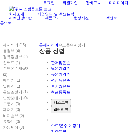
Skip
로그인
회원가입
장바구니
마이페이지
검
to
색
회사소개
사업영역 및 주요실적
content
...
지역난방이란
제품구매
현장사진
고객센터
홈으로
세대제어 (15)
홈
세대제어
수도온수계량기
상품 정렬
볼밸브 (4)
정유량밸브 (2)
인써트 (1)
판매많은순
수도온수계량기
낮은가격순
(1)
높은가격순
배터리 (1)
평점높은순
열량계 (1)
후기많은순
온도조절기 (1)
최근등록순
난방분배기 (0)
리스트뷰
구동기 (0)
갤러리뷰
제어기 (0)
바디밸브 (0)
유량계 (0)
수도/온수 계량기
자동제어 (3)
전화문의