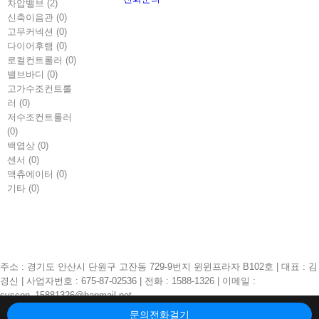
차압밸브 (2)
신축이음관 (0)
고무커넥션 (0)
다이어후램 (0)
로컬컨트롤러 (0)
밸브바디 (0)
고가수조컨트롤
러 (0)
저수조컨트롤러
(0)
백엽상 (0)
센서 (0)
액츄에이터 (0)
기타 (0)
주소 : 경기도 안산시 단원구 고잔동 729-9번지 윈윈프라자 B102호 | 대표 : 김
경신 | 사업자번호 : 675-87-02536 | 전화 : 1588-1326 | 이메일 :
syscon_15881326@hanmail.net
문의전화걸기