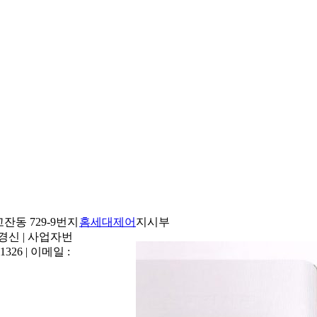
잔동 729-9번지
홈
세대제어
지시부
김경신 | 사업자번
8-1326 | 이메일 :