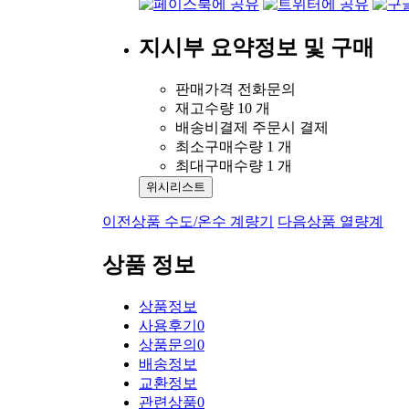
지시부
요약정보 및 구매
판매가격
전화문의
재고수량
10 개
배송비결제
주문시 결제
최소구매수량
1 개
최대구매수량
1 개
위시리스트
이전상품
수도/온수 계량기
다음상품
열량계
상품 정보
상품정보
사용후기
0
상품문의
0
배송정보
교환정보
관련상품
0